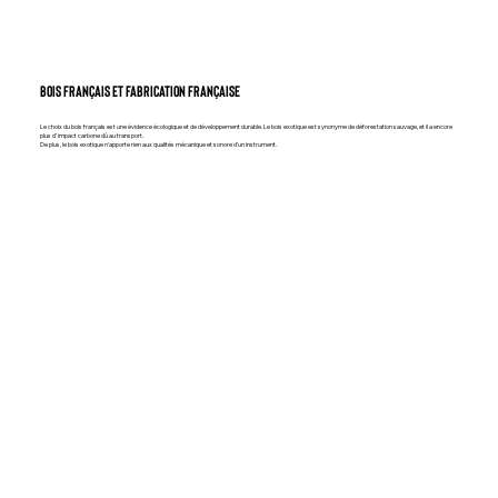
bois français et fabrication française
Le choix du bois français est une évidence écologique et de développement durable. Le bois exotique est synonyme de déforestation sauvage, et il a encore
plus d’ impact carbone dû au transport.
De plus, le bois exotique n’apporte rien aux qualités mécanique et sonore d’un instrument.