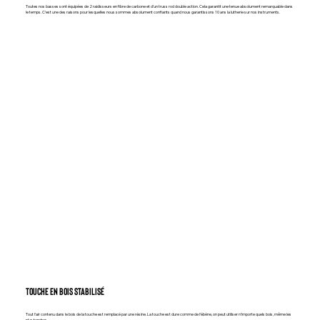
Toutes nos basses sont équipées de 2 raidisseurs en fibre de carbone et d’un truss rod double action. Cela garantit une tenue absolument remarquable dans
le temps. C’est une des raisons pour lesquelles nous sommes absolument confiants quand nous garantissons 10 ans la lutherie sur nos instruments.
TOUCHE EN BOIS STABILISÉ
Tout l’air contenu dans le bois de la touche est remplacé par une résine. La touche est dure comme de l’ébène, on peut utiliser n’importe quels bois, même les
plus tendres.