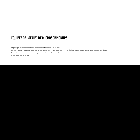
ÉQUIPÉE DE “SÉRIE” DE MICROS CBPICKUPS
CBpickups est le partenaire privilégié de Doktor Volox. Les V-Bass
peuvent être équipées de micros precision et/ou jazz. Ces micros sont bobinés à la main en France avec les meilleurs matériaux.
Bien sûr vous pouvez choisir d’équiper votre V-Bass de n’importe
quels micros du marché.