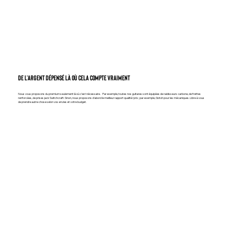
DE L’ARGENT DÉPENSÉ LÀ OÙ CELA COMPTE VRAIMENT
Nous vous proposons du premium seulement là où c’est nécessaire. Par exemple, toutes nos guitares sont équipées de raidisseurs carbone, de frettes
renforcées, de prises jack Switchcraft. Sinon, nous proposons d’abord le meilleur rapport qualité/prix ; par exemple, Gotoh pour les mécaniques. Libre à vous
de prendre autre chose selon vos envies et votre budget.