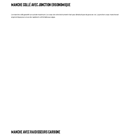
manche collé avec jonction ergonomique
Le manche collé garantit un sustain maximum. Le corps de votre instrument n’est pas dénaturé par de grosses vis. La jonction corps manche est
ergonomique pour un accès rapide et confortable aux aigus.
MANCHE AVEC RAIDISSEURS CARBONE