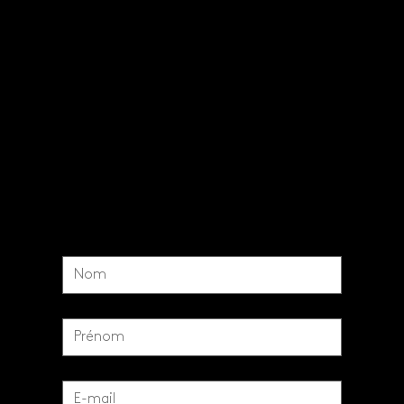
SUPPORT CLIENTS
CONTACT
MENTIONS LÉGALES
CGV et retour
DISTRIBUTEUR
Nom
*
Prénom
*
Email
*