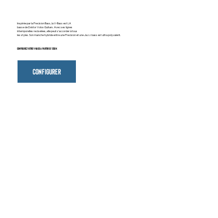
Inspirée par la Precision Bass, la V-Bass est LA
basse de Doktor Volox Guitars. Avec ses lignes
intemporelles reciselées, elle peut s’accorder à tous
les styles. Son manche hybride entre une Precision et une Jazz bass est ultra polyvalent.
Configurez votre v-bass à partir de 1350 €
Configurer