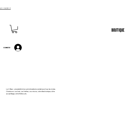
LES SOLDES !!!
BOUTIQUE
Se connecter
La V-Bass : une plateforme customisable à souhait pour tous les styles.
Choisissez vos bois, vos frettes, vos micros, votre électronique, votre
accastillage, votre finition, etc.