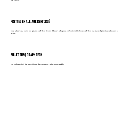
FRETTES EN ALLIAGE RENFORCÉ
Nous utilisons sur toutes nos guitares les frettes Sintoms Elite dont l’alliage est renforcé en nickel pour des frettes plus dures et plus résistantes dans le
temps.
SILLET TUSQ GRAPH TECH
Les meilleurs sillets du marché, tenue d’accordage et sustain remarquable.