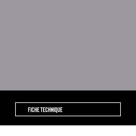
FICHE TECHNIQUE