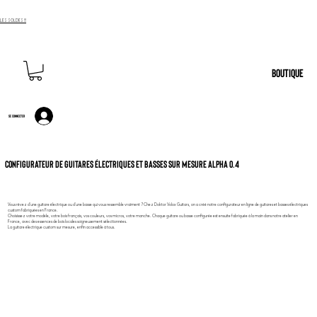
LES SOLDES !!!
BOUTIQUE
Se connecter
Configurateur de Guitares électriques et basses sur mesure ALPHA 0.4
Vous rêvez d'une guitare électrique ou d'une basse qui vous ressemble vraiment ? Chez Doktor Volox Guitars, on a créé notre configurateur en ligne de guitares et basses électriques
custom fabriquées en France.
Choisissez votre modèle, votre bois français, vos couleurs, vos micros, votre manche. Chaque guitare ou basse configurée est ensuite fabriquée à la main dans notre atelier en
France, avec des essences de bois locales soigneusement sélectionnées.
La guitare électrique custom sur mesure, enfin accessible à tous.