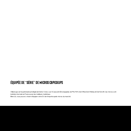
ÉQUIPÉE DE “SÉRIE” DE MICROS CBPICKUPS
CBpickups est le partenaire privilégié de Doktor Volox. Les SV peuvent être équipées de P90, PAF, Dok’n’Roll, Dok’n’Metal, et DokTerroR. Ces micros sont
bobinés à la main en France avec les meilleurs matériaux.
Bien sûr, vous pouvez choisir d’équiper votre SV de n’importe quels micros du marché.