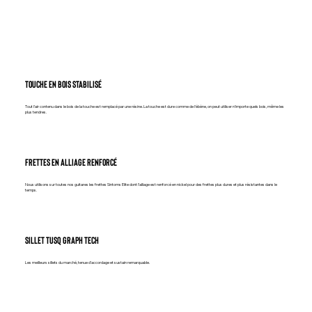
Touche en bois stabilisé
Tout l’air contenu dans le bois de la touche est remplacé par une résine. La touche est dure comme de l'ébène, on peut utiliser n’importe quels bois, même les
plus tendres.
FRETTES EN ALLIAGE RENFORCÉ
Nous utilisons sur toutes nos guitares les frettes Sintoms Elite dont l’alliage est renforcé en nickel pour des frettes plus dures et plus résistantes dans le
temps.
SILLET TUSQ GRAPH TECH
Les meilleurs sillets du marché, tenue d’accordage et sustain remarquable.