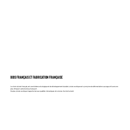
bois français et fabrication française
Le choix du bois français est une évidence écologique et de développement durable. Le bois exotique est synonyme de déforestation sauvage, et il a encore
plus d’impact carbone dû au transport.
De plus, le bois exotique n’apporte rien aux qualités mécaniques et sonores d’un instrument.