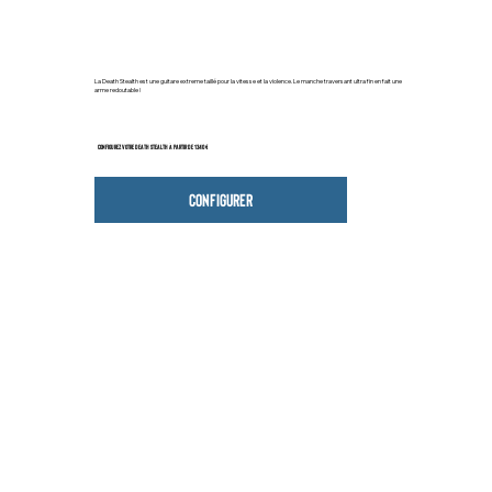
La Death Stealth est une guitare extreme taillé pour la vitesse et la violence. Le manche traversant ultra fin en fait une
arme redoutable !
Configurez votre Death Stealth à partir de 1340 €
Configurer