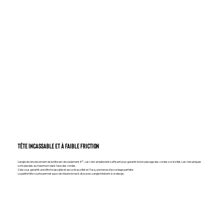
Tête incassable et à faible friction
L’angle de renversement de la tête est de seulement 8°, car c’est amplement suffisant pour garantir le bon placage des cordes sur le sillet. Les mécaniques
sont placées au maximum dans l’axe des cordes.
Cela vous garantit une tête incassable et associé au sillet en Tusq, une tenue d’accordage parfaite.
La petite tête courte permet aussi de réduire le neck dive avec sangle inhérent à ce design.