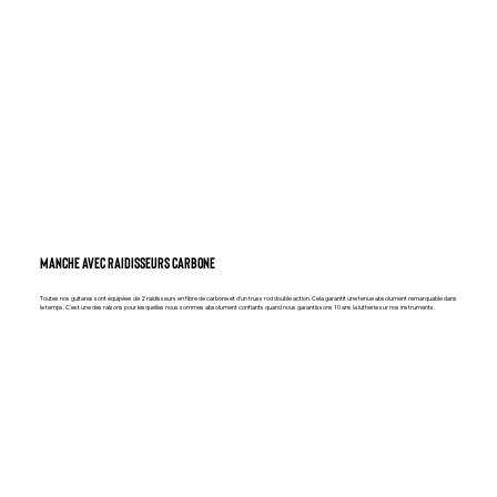
MANCHE AVEC RAIDISSEURS CARBONE
Toutes nos guitares sont équipées de 2 raidisseurs en fibre de carbone et d’un truss rod double action. Cela garantit une tenue absolument remarquable dans
le temps. C'est une des raisons pour lesquelles nous sommes absolument confiants quand nous garantissons 10 ans la lutherie sur nos instruments.