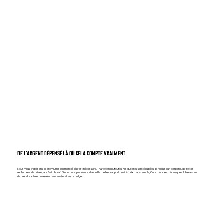
DE L’ARGENT DÉPENSÉ LÀ OÙ CELA COMPTE VRAIMENT
Nous vous proposons du premium seulement là où c’est nécessaire. Par exemple, toutes nos guitares sont équipées de raidisseurs carbone, de frettes
renforcées, de prises jack Switchcraft. Sinon, nous proposons d’abord le meilleur rapport qualité/prix ; par exemple, Gotoh pour les mécaniques. Libre à vous
de prendre autre chose selon vos envies et votre budget.