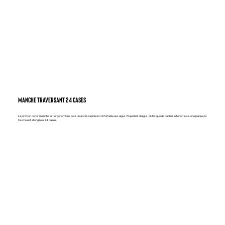
manche traversant 24 cases
La jonction corps manche est ergonomique pour un accès rapide et confortable aux aigus. En parlant d’aigus, plutôt que de cacher le tenon sous une plaque, la
touche est allongée à 24 cases.